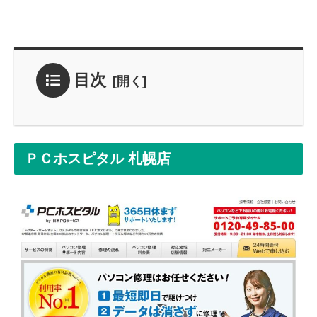
目次
ＰＣホスピタル 札幌店