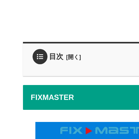
目次
FIXMASTER