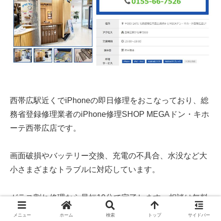
西帯広駅近くでiPhoneの即日修理をおこなっており、総
務省登録修理業者のiPhone修理SHOP MEGAドン・キホ
ーテ西帯広店です。
画面破損やバッテリー交換、充電の不具合、水没など大
小さまざまなトラブルに対応しています。
ガラス割れ修理なら最短10分で完了します。相談は無料
で、電話やメールから問い合わせられるので、iPhoneの
メニュー
ホーム
検索
トップ
サイドバー